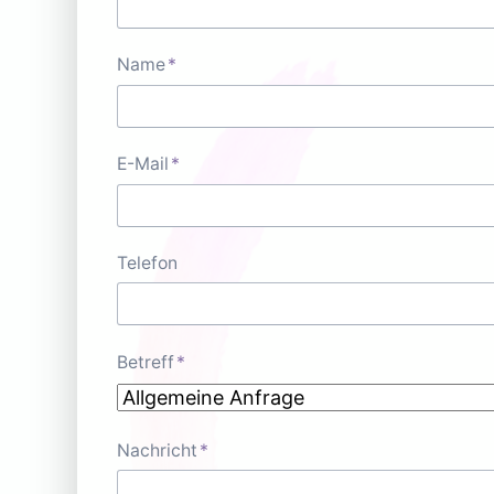
Pflichtfeld
Name
*
Pflichtfeld
E-Mail
*
Telefon
Pflichtfeld
Betreff
*
Pflichtfeld
Nachricht
*