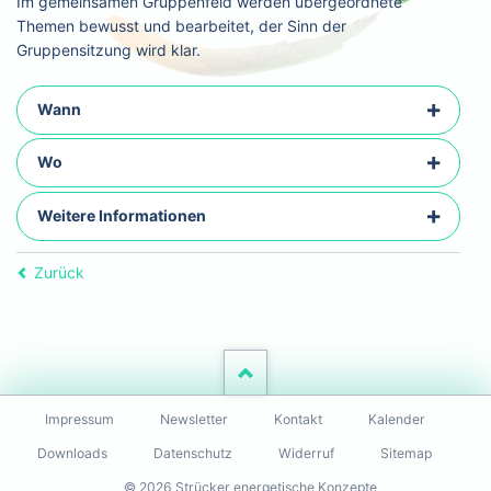
Im gemeinsamen Gruppenfeld werden übergeordnete
Themen bewusst und bearbeitet, der Sinn der
Gruppensitzung wird klar.
Wann
Wo
Weitere Informationen
Zurück
Navigation
Impressum
Newsletter
Kontakt
Kalender
überspringen
Downloads
Datenschutz
Widerruf
Sitemap
© 2026 Strücker energetische Konzepte