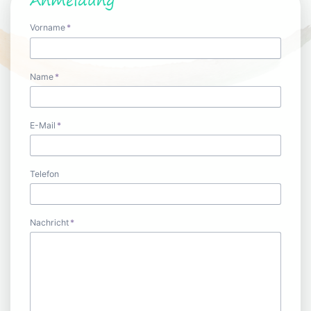
Anmeldung
Pflichtfeld
Vorname
*
Pflichtfeld
Name
*
Pflichtfeld
E-Mail
*
Telefon
Pflichtfeld
Nachricht
*