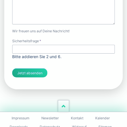
Wir freuen uns auf Deine Nachricht!
Pflichtfeld
Sicherheitsfrage
*
Bitte addieren Sie 2 und 6.
Jetzt absenden
Navigation
Impressum
Newsletter
Kontakt
Kalender
überspringen
Downloads
Datenschutz
Widerruf
Sitemap