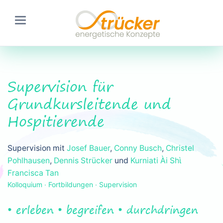
Supervision für
Grundkursleitende und
Hospitierende
Supervision mit
Josef Bauer
,
Conny Busch
,
Christel
Pohlhausen
,
Dennis Strücker
und
Kurniati Ài Shὶ
Francisca Tan
Kolloquium ∙ Fortbildungen ∙ Supervision
• erleben • begreifen • durchdringen