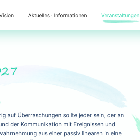
 Vision
Aktuelles ∙ Informationen
Veranstaltungen
Newsletter
Kalender
Themenfelder
Zeitqualität
Unser Angebot
Kontakt
027
Begleitung
Anfahrt
s
ig auf Überraschungen sollte jeder sein, der an
n und der Kommunikation mit Ereignissen und
wahrnehmung aus einer passiv linearen in eine