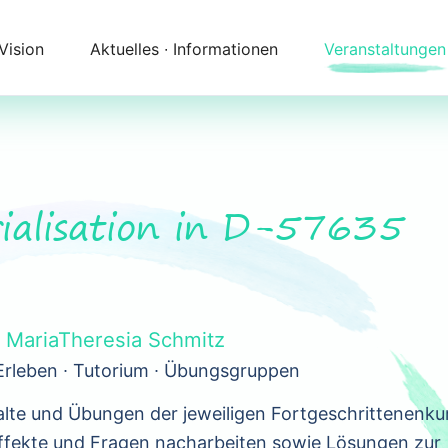
 Vision
Aktuelles ∙ Informationen
Veranstaltungen
Newsletter
Kalender
Themenfelder
Zeitqualität
Unser Angebot
Kontakt
ialisation in D-57635
Begleitung
Anfahrt
t
MariaTheresia Schmitz
Erleben ∙ Tutorium ∙ Übungsgruppen
alte und Übungen der jeweiligen Fortgeschrittenenku
ffekte und Fragen nacharbeiten sowie Lösungen zur