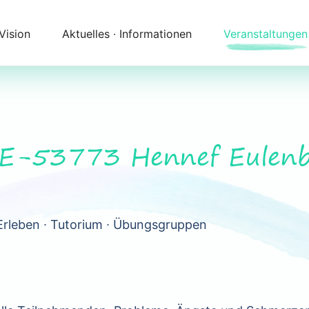
 Vision
Aktuelles ∙ Informationen
Veranstaltungen
Newsletter
Kalender
Themenfelder
Zeitqualität
Unser Angebot
Kontakt
DE-53773 Hennef Eulen
Begleitung
Anfahrt
Erleben ∙ Tutorium ∙ Übungsgruppen