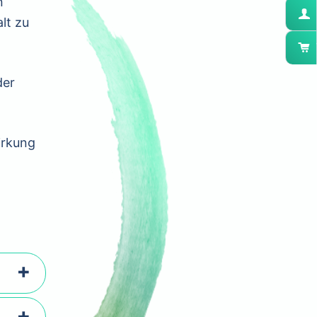
n
lt zu
der
irkung