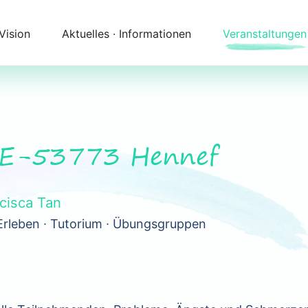
 Vision
Aktuelles ∙ Informationen
Veranstaltungen
Newsletter
Kalender
Themenfelder
Zeitqualität
Unser Angebot
Kontakt
 DE-53773 Hennef
Begleitung
Anfahrt
ncisca Tan
Erleben ∙ Tutorium ∙ Übungsgruppen