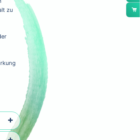
n
lt zu
der
irkung