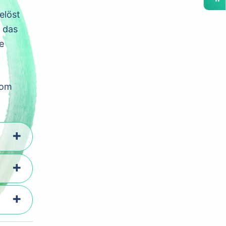
elöst
 das
e
vom