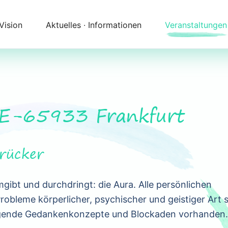
 Vision
Aktuelles ∙ Informationen
Veranstaltungen
Newsletter
Kalender
Themenfelder
Zeitqualität
Unser Angebot
Kontakt
DE-65933 Frankfurt
Begleitung
Anfahrt
rücker
gibt und durchdringt: die Aura. Alle persönlichen
robleme körperlicher, psychischer und geistiger Art s
ngende Gedankenkonzepte und Blockaden vorhanden