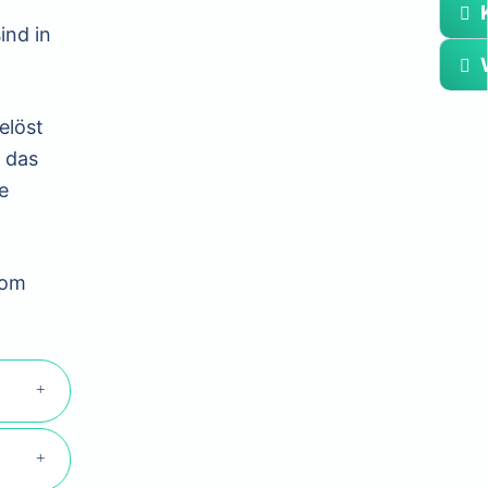
K
ind in
.
elöst
 das
e
vom