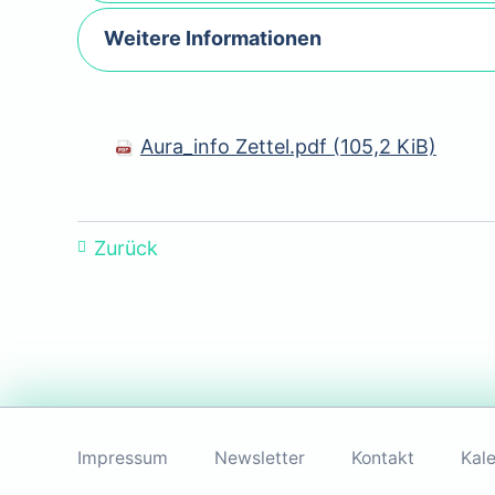
Weitere Informationen
Aura_info Zettel.pdf
(105,2 KiB)
Zurück
Navigation
überspringen
Impressum
Newsletter
Kontakt
Kal