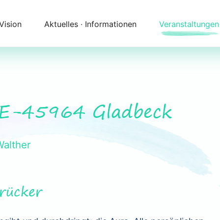
 Vision
Aktuelles ∙ Informationen
Veranstaltungen
Newsletter
Kalender
Themenfelder
Zeitqualität
Unser Angebot
Kontakt
DE-45964 Gladbeck
Begleitung
Anfahrt
Walther
rücker