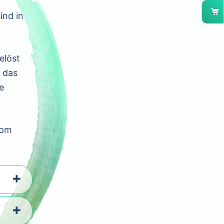
ind in
.
elöst
 das
e
vom